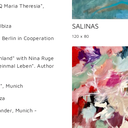
Q Maria Theresia", 
SALINAS
Ibiza
120 x 80
Berlin in Cooperation 
hland" with Nina Ruge 
einmal Leben". Author 
r", Munich
iza
ander, Munich - 