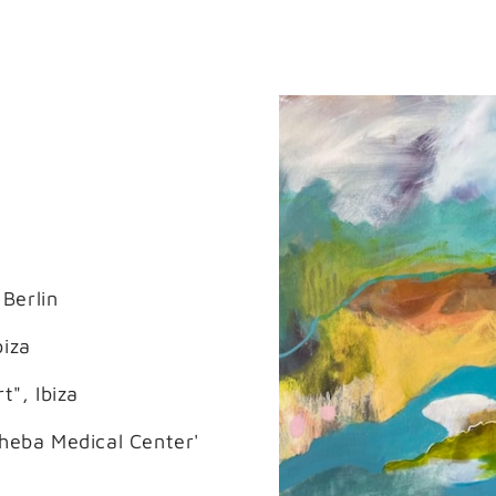
 Berlin
biza
t", Ibiza
heba Medical Center' 